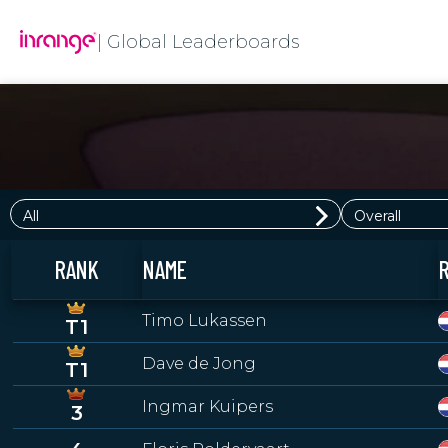
| Global Leaderboards
All
Overall
RANK
NAME
Timo Lukassen
T1
Dave de Jong
T1
Ingmar Kuipers
3