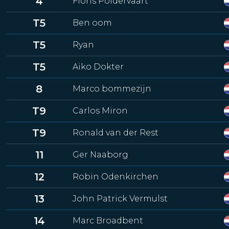
4
Floris Poldervaart
T5
Ben oom
T5
Ryan
T5
Aiko Dokter
8
Marco bommezijn
T9
Carlos Miron
T9
Ronald van der Rest
11
Ger Naaborg
12
Robin Odenkirchen
13
John Patrick Vermulst
14
Marc Broadbent