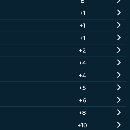
E
+1
+1
+1
+2
+4
+4
+5
+6
+8
+10